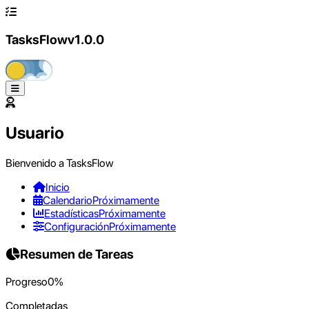
Tasks
Flow
v
1.0.0
Usuario
Bienvenido a TasksFlow
Inicio
Calendario
Próximamente
Estadísticas
Próximamente
Configuración
Próximamente
Resumen de Tareas
Progreso
0
%
Completadas